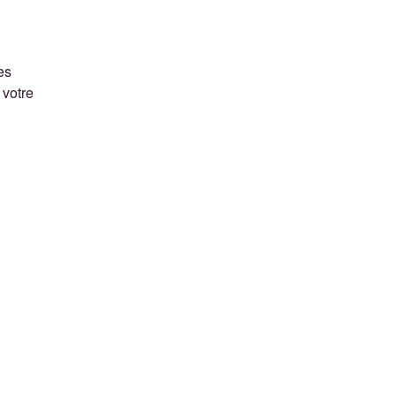
es
 votre